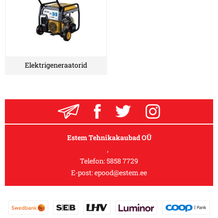
Elektrigeneraatorid
Estem Tehnikakaubad OÜ
,
Telefon:
5858 7729
E-post:
epood@estem.ee