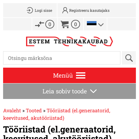
Logi sisse
Registreeru kasutajaks
0
0
Menüü
Leia sobiv toode
Avaleht
»
Tooted
»
Tööriistad (el.generaatorid,
keevitused, akutööriistad)
Tööriistad (el.generaatorid,
keevitused, akutööriistad)