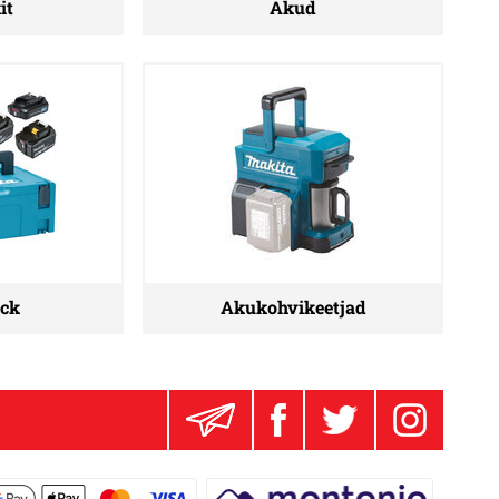
it
Akud
ck
Akukohvikeetjad