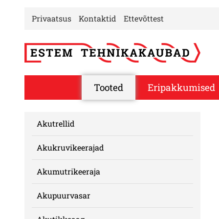
Privaatsus
Kontaktid
Ettevõttest
Tooted
Eripakkumised
Akutrellid
Akukruvikeerajad
Akumutrikeeraja
Akupuurvasar