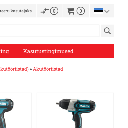
0
0
treeru kasutajaks
ing
Kasutustingimused
akutööriistad)
»
Akutööriistad