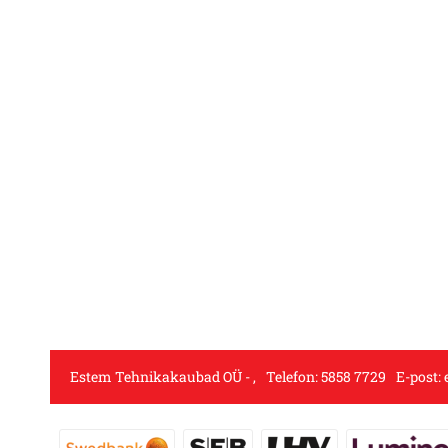
Estem Tehnikakaubad OÜ
,
Telefon:
5858 7729
E-post: