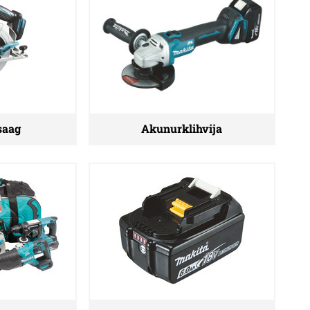
saag
Akunurklihvija