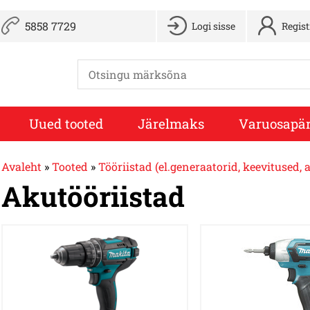
5858 7729
Logi sisse
Regis
Uued tooted
Järelmaks
Varuosapär
Avaleht
»
Tooted
»
Tööriistad (el.generaatorid, keevitused, 
Akutööriistad