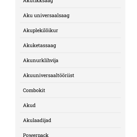
Akutikksaag
Aku universaalsaag
Akuplekilõikur
Akuketassaag
Akunurklihvija
Akuuniversaaltööriist
Combokit
Akud
Akulaadijad
Powerpack