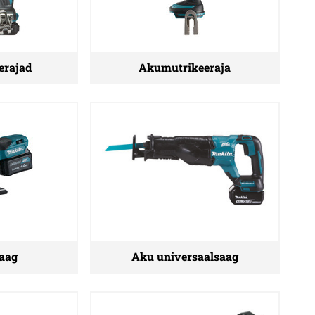
erajad
Akumutrikeeraja
aag
Aku universaalsaag