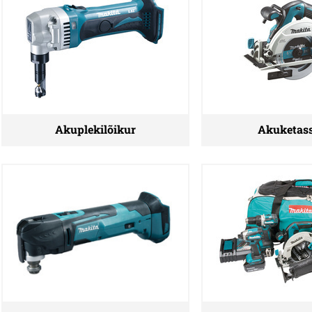
Akuplekilõikur
Akuketas