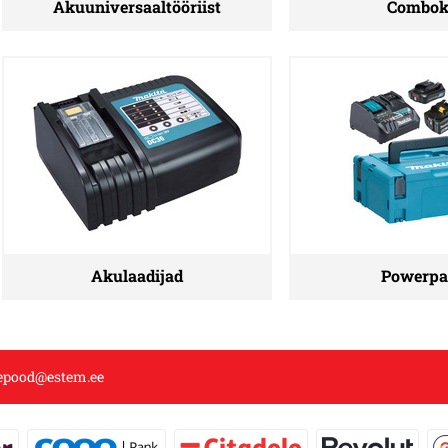
Akuuniversaaltööriist
Combok
Akulaadijad
Powerpa
epood@estem.ee