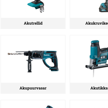
Akutrellid
Akukruvike
Akupuurvasar
Akutikks