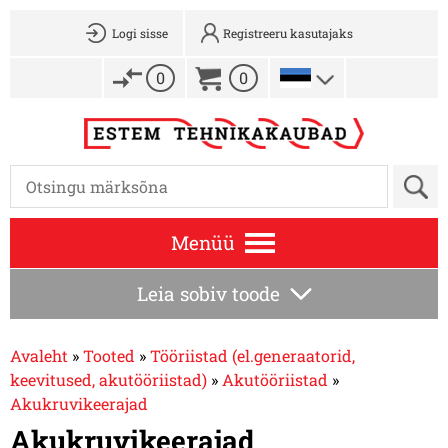
Logi sisse
Registreeru kasutajaks
0
0
Menüü
Leia sobiv toode
Avaleht
»
Tooted
»
Tööriistad (el.generaatorid,
keevitused, akutööriistad)
»
Akutööriistad
»
Akukruvikeerajad
Akukruvikeerajad