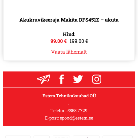
Akukruvikeeraja Makita DFS451Z – akuta
Hind:
99.00 €
199.00 €
Vaata lähemalt
Estem Tehnikakaubad OÜ
,
Telefon:
5858 7729
E-post:
epood@estem.ee