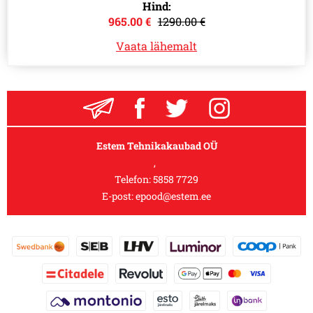
Hind:
965.00 €
1290.00 €
Vaata lähemalt
Estem Tehnikakaubad OÜ
,
Telefon:
5858 7729
E-post:
epood@estem.ee