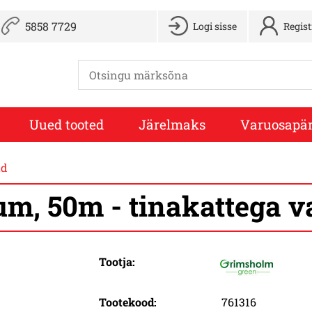
5858 7729
Logi sisse
Regis
Uued tooted
Järelmaks
Varuosapär
ud
um, 50m - tinakattega v
Tootja:
Tootekood:
761316