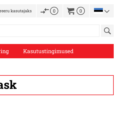
0
0
treeru kasutajaks
ing
Kasutustingimused
ask