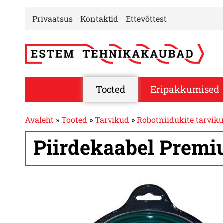
Privaatsus
Kontaktid
Ettevõttest
Tooted
Eripakkumised
Avaleht
»
Tooted
»
Tarvikud
»
Robotniidukite tarvik
Piirdekaabel Premi