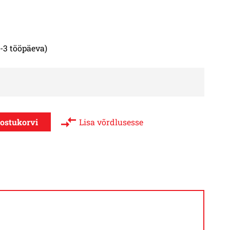
-3 tööpäeva)
Lisa võrdlusesse