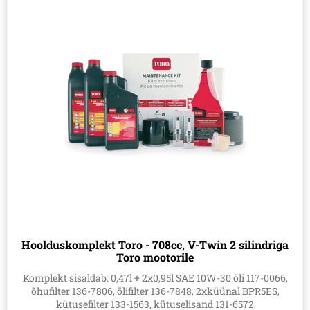
Hoolduskomplekt Toro - 708cc, V-Twin 2 silindriga
Toro mootorile
Komplekt sisaldab: 0,47l + 2x0,95l SAE 10W-30 õli 117-0066,
õhufilter 136-7806, õlifilter 136-7848, 2xküünal BPR5ES,
kütusefilter 133-1563, kütuselisand 131-6572