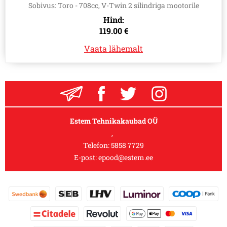
Sobivus: Toro - 708cc, V-Twin 2 silindriga mootorile
Hind:
119.00 €
Vaata lähemalt
Estem Tehnikakaubad OÜ
,
Telefon:
5858 7729
E-post:
epood@estem.ee