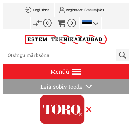
Logi sisse
Registreeru kasutajaks
0
0
Menüü
Leia sobiv toode
×