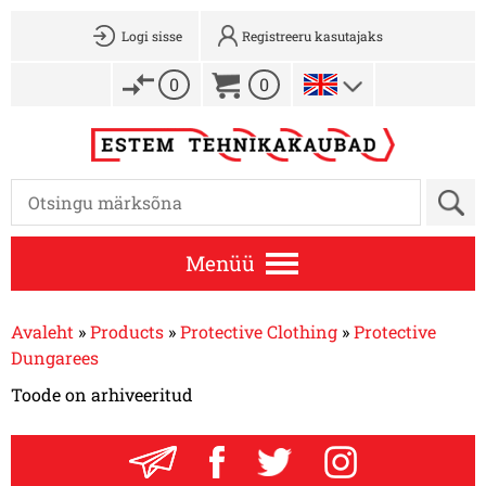
Logi sisse
Registreeru kasutajaks
0
0
Menüü
Avaleht
»
Products
»
Protective Clothing
»
Protective
Dungarees
Toode on arhiveeritud