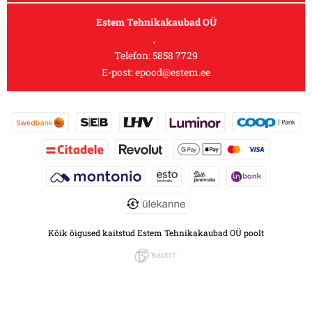
Estem Tehnikakaubad OÜ
,
Telefon:
5858 7729
E-post:
epood@estem.ee
Kõik õigused kaitstud Estem Tehnikakaubad OÜ poolt