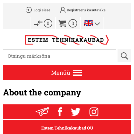
Logi sisse
Registreeru kasutajaks
0
0
Menüü
About the company
Estem Tehnikakaubad OÜ