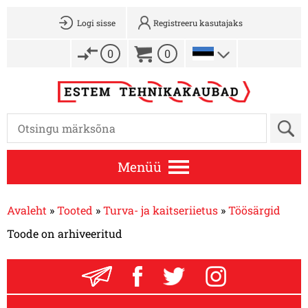
Logi sisse
Registreeru kasutajaks
0
0
Menüü
Avaleht
»
Tooted
»
Turva- ja kaitseriietus
»
Töösärgid
Toode on arhiveeritud