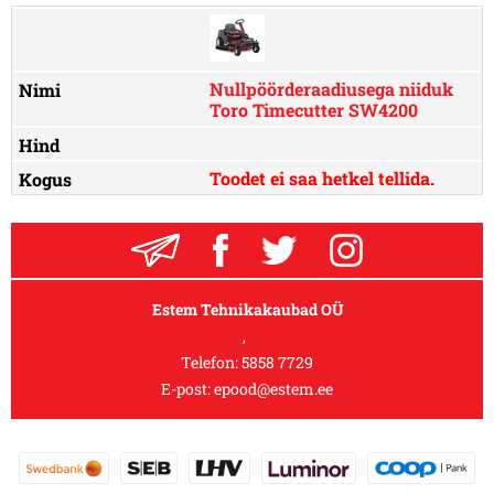
Nullpöörderaadiusega niiduk
Toro Timecutter SW4200
Toodet ei saa hetkel tellida.
Estem Tehnikakaubad OÜ
,
Telefon:
5858 7729
E-post:
epood@estem.ee