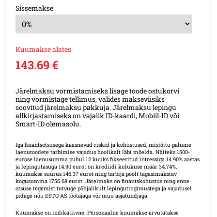
Sissemakse
Kuumakse alates
143.69 €
Järelmaksu vormistamiseks lisage toode ostukorvi
ning vormistage tellimus, valides makseviisiks
soovitud järelmaksu pakkuja. Järelmaksu lepingu
allkirjastamiseks on vajalik ID-kaardi, Mobiil-ID või
Smart-ID olemasolu.
Iga finantsotsusega kaasnevad riskid ja kohustused, mistõttu palume
laenutoodete tarbimise vajadus hoolikalt läbi mõelda. Näiteks 1500-
eurose laenusumma puhul 12 kuuks fikseeritud intressiga 14.90% aastas
ja lepingutasuga 14.90 eurot on krediidi kulukuse määr 34.74%,
kuumakse suurus 146.37 eurot ning tarbija poolt tagasimakstav
kogusumma 1756.68 eurot. Järelmaks on finantskohustus ning enne
otsuse tegemist tutvuge põhjalikult lepingutingimustega ja vajadusel
pidage nõu ESTO AS töötajaga või muu asjatundjaga.
Kuumakse on indikatiivne. Personaalne kuumakse arvutatakse