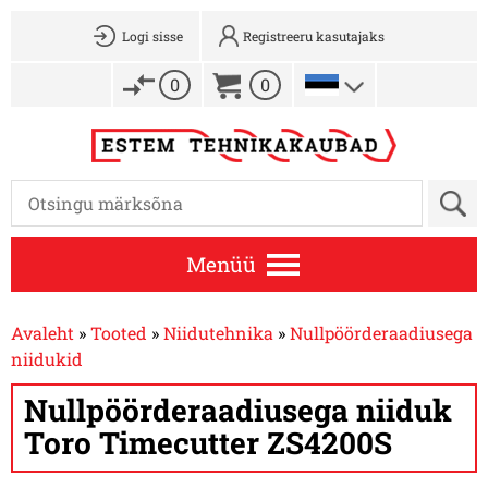
Logi sisse
Registreeru kasutajaks
0
0
Menüü
Avaleht
»
Tooted
»
Niidutehnika
»
Nullpöörderaadiusega
niidukid
Nullpöörderaadiusega niiduk
Toro Timecutter ZS4200S