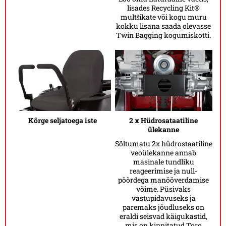
lisades Recycling Kit®
multšikate või kogu muru
kokku lisana saada olevasse
Twin Bagging kogumiskotti.
Kõrge seljatoega iste
2 x Hüdrosataatiline
ülekanne
Sõltumatu 2x hüdrostaatiline
veoülekanne annab
masinale tundliku
reageerimise ja null-
pöördega manööverdamise
võime. Püsivaks
vastupidavuseks ja
paremaks jõudluseks on
eraldi seisvad käigukastid,
mis on kinnitatud Toro