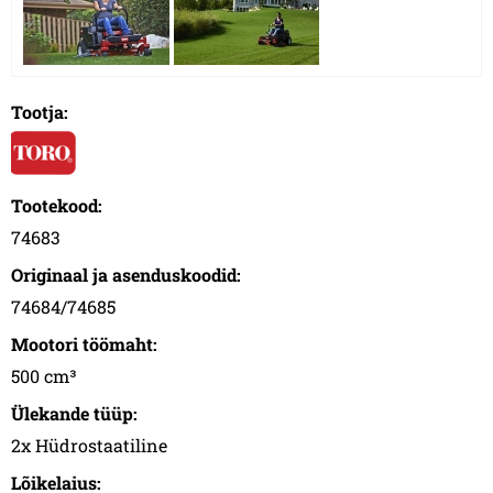
Tootja:
Tootekood:
74683
Originaal ja asenduskoodid:
74684/74685
Mootori töömaht:
500 cm³
Ülekande tüüp:
2x Hüdrostaatiline
Lõikelaius: