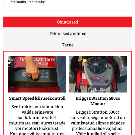
järelmaksu taotlemisel.
Omadused
Tehnilised andmed
Tarne
Smart Speed kiirusekontroll
Briggs&Stratton 500cc
Mootor
See funktsioon võimaldab
valida erinevate
Briggs&Stratton 500cc
sõidukiiruste vahel,
surveõlitusega mootorid on
muutmata sealjuures terade
valmistatud silmas pidades
või mootori töökiirust.
professionaalide vajadusi.
Kasutage väikesmat kiirust
Võite kindlad olla selle