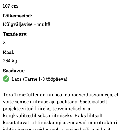
107 cm
Lõikemeetod:
Külgväljavise + multš
Terade arv:
2
Kaal:
254 kg
Saadavus:
Laos (Tarne 1-3 tööpäeva)
Toro TimeCutter on nii hea manööverdusvõimega, et
võite senise niitmise aja poolitada! Spetsiaalselt
projekteeritud kiireks, teovõimeliseks ja
kõrgkvaliteediliseks niitmiseks. Kaks lihtsalt
kasutatavat juhtimiskangi asendavad murutraktori
juhtimis-seadmeid – rooli, gaasipedaali ja pidurit.