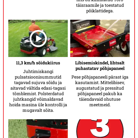
täisraamile ja toestatud
põiklattidega.
11,3 km/h sõidukiirus
Libisemiskindel, lihtsalt
puhastatav põhjapaneel
Juhtimiskangi
pulsatsioonisummutid
Pese põhjapaneeli pärast iga
tagavad sujuva sõidu ja
kasutamist. Mittelibisev,
aitavad vältida edasi-tagasi
augustatud ja pressitud
tõmblemist. Polsterdatud
põhjapaneel pakub ka
juhtkangid võimaldavad
täiendavaid ohutuse
hoida masina üle kontrolli ja
meetmeid.
mugavalt sõita.