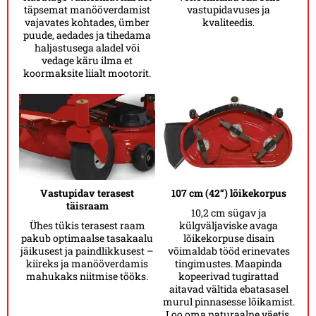
täpsemat manööverdamist
vastupidavuses ja
vajavates kohtades, ümber
kvaliteedis.
puude, aedades ja tihedama
haljastusega aladel või
vedage käru ilma et
koormaksite liialt mootorit.
Vastupidav terasest
107 cm (42“) lõikekorpus
täisraam
10,2 cm sügav ja
Ühes tükis terasest raam
külgväljaviske avaga
pakub optimaalse tasakaalu
lõikekorpuse disain
jäikusest ja paindlikkusest –
võimaldab tööd erinevates
kiireks ja manööverdamis
tingimustes. Maapinda
mahukaks niitmise tööks.
kopeerivad tugirattad
aitavad vältida ebatasasel
murul pinnasesse lõikamist.
Loo oma naturaalne väetis,