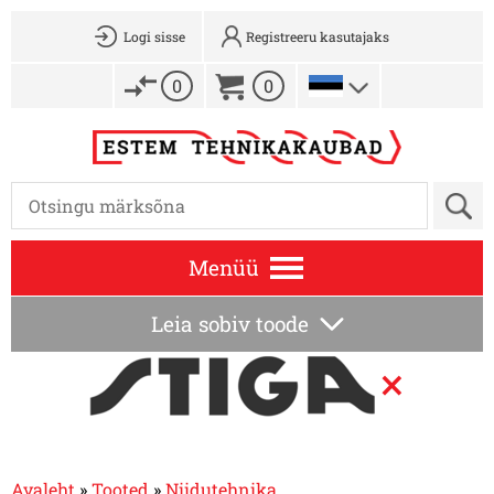
Logi sisse
Registreeru kasutajaks
0
0
Menüü
Leia sobiv toode
×
Avaleht
»
Tooted
»
Niidutehnika