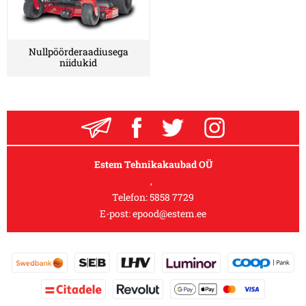
Nullpöörderaadiusega
niidukid
Estem Tehnikakaubad OÜ
,
Telefon:
5858 7729
E-post:
epood@estem.ee