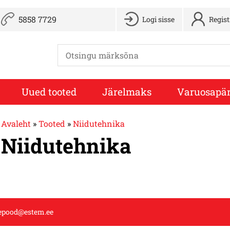
5858 7729
Logi sisse
Regis
Uued tooted
Järelmaks
Varuosapär
Avaleht
»
Tooted
»
Niidutehnika
Niidutehnika
epood@estem.ee