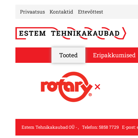
Privaatsus
Kontaktid
Ettevõttest
Tooted
Eripakkumised
×
Estem Tehnikakaubad OÜ
,
Telefon:
5858 7729
E-post: