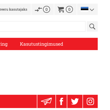
0
0
treeru kasutajaks
ing
Kasutustingimused