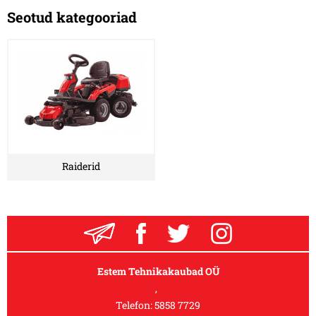
Seotud kategooriad
Raiderid
Estem Tehnikakaubad OÜ
,
Telefon:
5858 7729