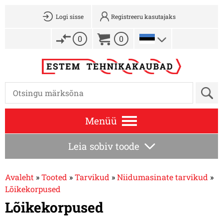
Logi sisse
Registreeru kasutajaks
0
0
Menüü
Leia sobiv toode
Avaleht
»
Tooted
»
Tarvikud
»
Niidumasinate tarvikud
»
Lõikekorpused
Lõikekorpused