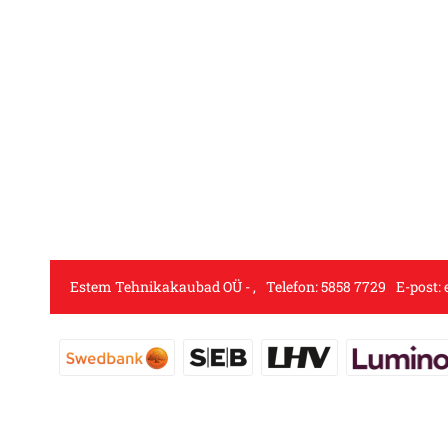
Estem Tehnikakaubad OÜ
,
Telefon:
5858 7729
E-post: