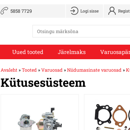
5858 7729
Logi sisse
Regis
Uued tooted
Järelmaks
Varuosapär
Avaleht
»
Tooted
»
Varuosad
»
Niidumasinate varuosad
»
K
Kütusesüsteem