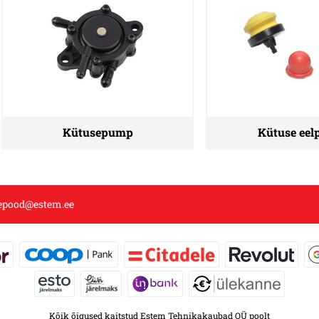
Kütusepump
Kütuse ee
epood@estem.ee
Kõik õigused kaitstud Estem Tehnikakaubad OÜ poolt