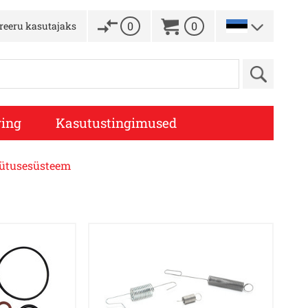
0
0
treeru kasutajaks
ing
Kasutustingimused
ütusesüsteem