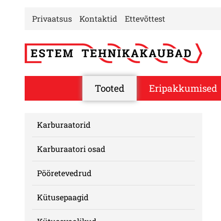
Privaatsus
Kontaktid
Ettevõttest
Tooted
Eripakkumised
Karburaatorid
Karburaatori osad
Pööretevedrud
Kütusepaagid