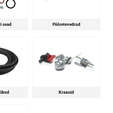
i osad
Pööretevedrud
likud
Kraanid