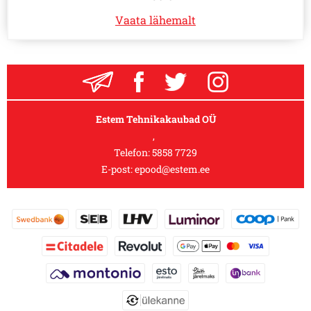
Vaata lähemalt
Estem Tehnikakaubad OÜ
,
Telefon:
5858 7729
E-post:
epood@estem.ee