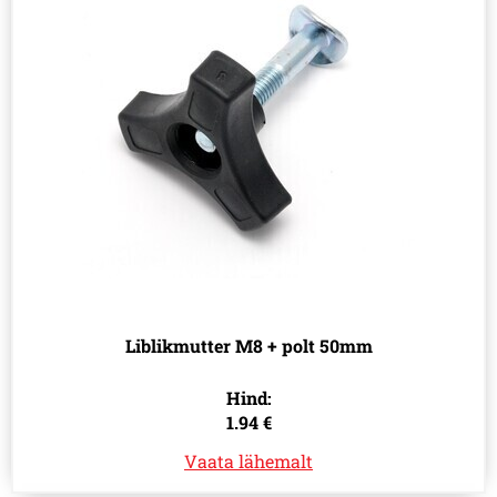
Liblikmutter M8 + polt 50mm
Hind:
1.94 €
Vaata lähemalt