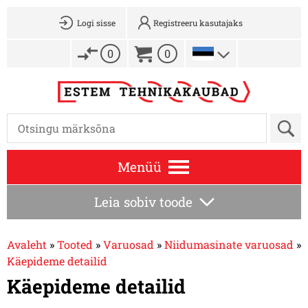
Logi sisse
Registreeru kasutajaks
0
0
Menüü
Leia sobiv toode
Avaleht
»
Tooted
»
Varuosad
»
Niidumasinate varuosad
»
Käepideme detailid
Käepideme detailid