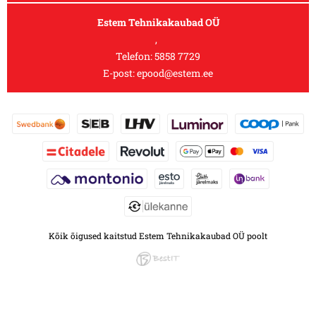
Estem Tehnikakaubad OÜ
,
Telefon:
5858 7729
E-post:
epood@estem.ee
Kõik õigused kaitstud Estem Tehnikakaubad OÜ poolt