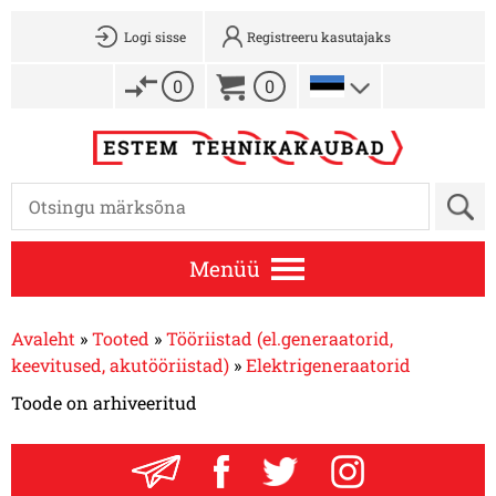
Logi sisse
Registreeru kasutajaks
0
0
Menüü
Avaleht
»
Tooted
»
Tööriistad (el.generaatorid,
keevitused, akutööriistad)
»
Elektrigeneraatorid
Toode on arhiveeritud