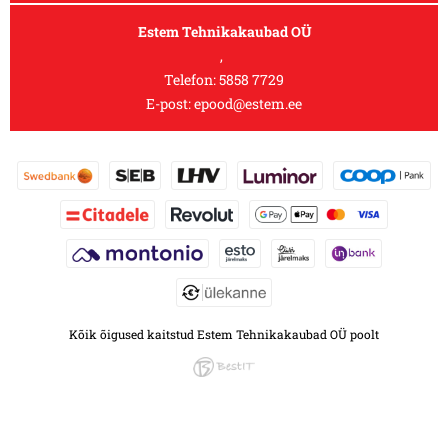
Estem Tehnikakaubad OÜ
,
Telefon:
5858 7729
E-post:
epood@estem.ee
Kõik õigused kaitstud Estem Tehnikakaubad OÜ poolt