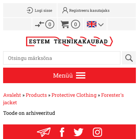
Logi sisse
Registreeru kasutajaks
0
0
Menüü
Avaleht
»
Products
»
Protective Clothing
»
Forester's
jacket
Toode on arhiveeritud