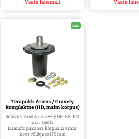
Vaata lähemalt
Vaata läh
Laos
Terapukk Ariens / Gravely
komplektne (HD, malm korpus)
- 59202600, 59215400, 59225700,
Sobivus: Ariens / Gravely GR, HR, PM
(59125000)
& ZT seeria
Lisainfo: pukaosa kõrgus 124 mm;
koos võlliga ca175 mm