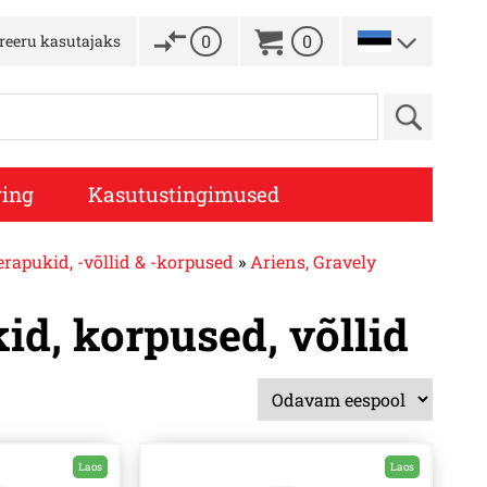
0
0
treeru kasutajaks
ing
Kasutustingimused
erapukid, -võllid & -korpused
»
Ariens, Gravely
id, korpused, võllid
Laos
Laos