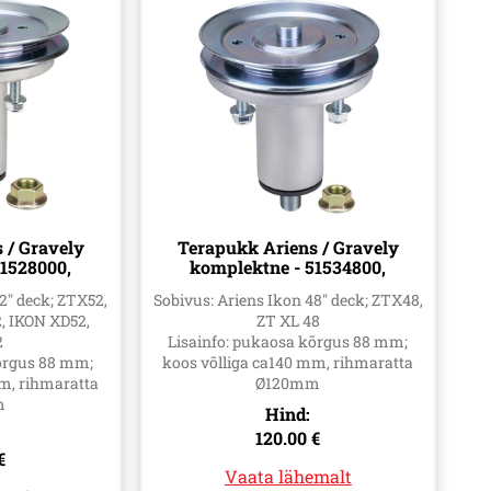
 / Gravely
Terapukk Ariens / Gravely
51528000,
komplektne - 51534800,
00
51537100
2" deck; ZTX52,
Sobivus: Ariens Ikon 48" deck; ZTX48,
2, IKON XD52,
ZT XL 48
2
Lisainfo: pukaosa kõrgus 88 mm;
kõrgus 88 mm;
koos võlliga ca140 mm, rihmaratta
mm, rihmaratta
Ø120mm
m
Hind:
120.00 €
€
Vaata lähemalt