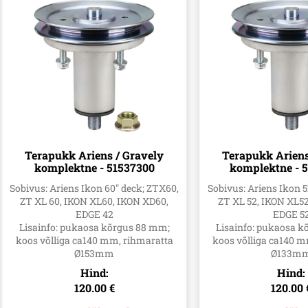
Terapukk Ariens / Gravely
Terapukk Ariens
komplektne - 51537300
komplektne - 
515372
Sobivus: Ariens Ikon 60" deck; ZTX60,
Sobivus: Ariens Ikon 5
ZT XL 60, IKON XL60, IKON XD60,
ZT XL 52, IKON XL5
EDGE 42
EDGE 5
Lisainfo: pukaosa kõrgus 88 mm;
Lisainfo: pukaosa 
koos võlliga ca140 mm, rihmaratta
koos võlliga ca140 
Ø153mm
Ø133m
Hind:
Hind:
120.00 €
120.00 