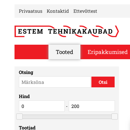
Privaatsus
Kontaktid
Ettevõttest
Tooted
Eripakkumised
Otsing
Hind
-
Tootjad