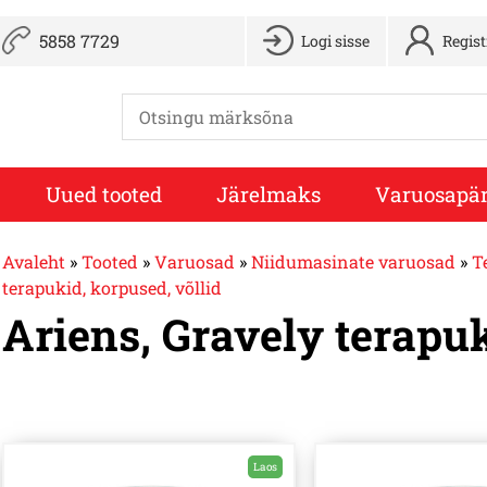
5858 7729
Logi sisse
Regis
Uued tooted
Järelmaks
Varuosapär
Avaleht
»
Tooted
»
Varuosad
»
Niidumasinate varuosad
»
T
terapukid, korpused, võllid
Ariens, Gravely terapuk
Laos